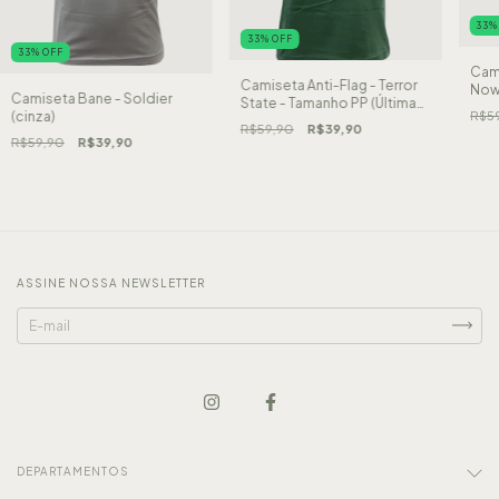
33
33
%
OFF
33
%
OFF
Cami
Camiseta Anti-Flag - Terror
Now
Camiseta Bane - Soldier
State - Tamanho PP (Última
PP (
R$5
(cinza)
peça)
R$59,90
R$39,90
R$59,90
R$39,90
ASSINE NOSSA NEWSLETTER
DEPARTAMENTOS