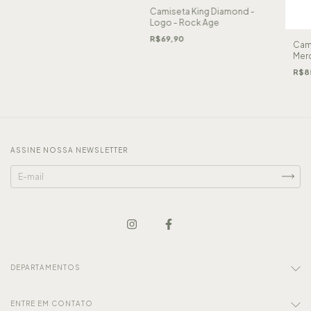
Camiseta King Diamond -
Logo - Rock Age
R$69,90
Cami
Merc
Con
R$8
ASSINE NOSSA NEWSLETTER
DEPARTAMENTOS
ENTRE EM CONTATO