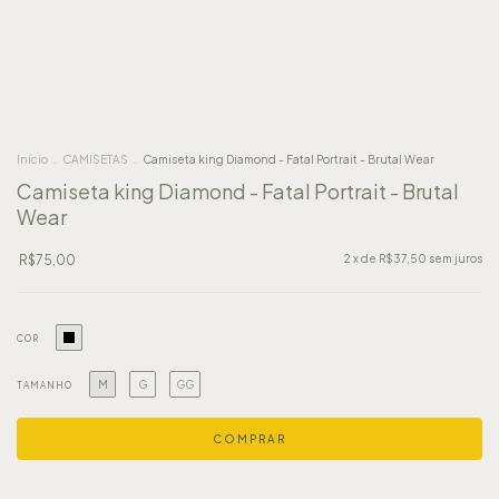
Início
.
CAMISETAS
.
Camiseta king Diamond - Fatal Portrait - Brutal Wear
Camiseta king Diamond - Fatal Portrait - Brutal
Wear
R$75,00
2
x de
R$37,50
sem juros
COR
M
G
GG
TAMANHO