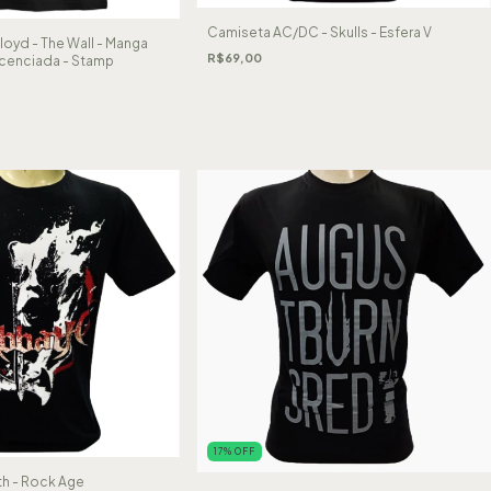
Camiseta AC/DC - Skulls - Esfera V
loyd - The Wall - Manga
R$69,00
licenciada - Stamp
17
%
OFF
h - Rock Age