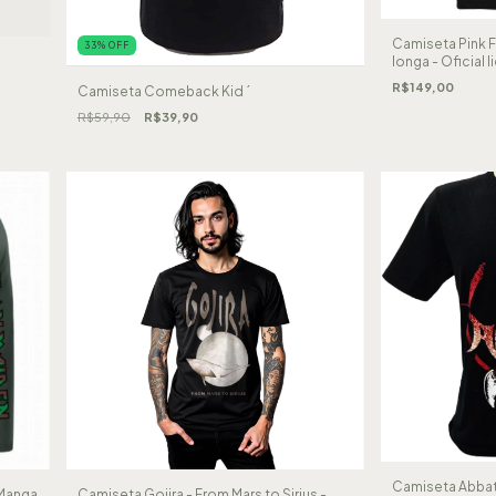
Camiseta Pink F
33
%
OFF
longa - Oficial 
R$149,00
Camiseta Comeback Kid ´
R$59,90
R$39,90
Camiseta Abbat
 Manga
Camiseta Gojira - From Mars to Sirius -