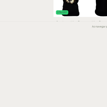
27
%
OFF
Camiseta After Forever - After Forev
Tamanho M - Último tamanho dispon
Ao navegar p
R$68,00
R$49,90