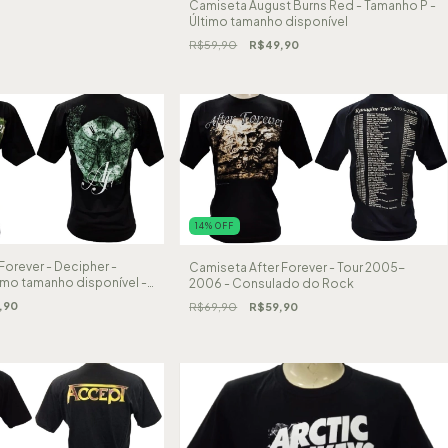
Camiseta August Burns Red - Tamanho P -
Último tamanho disponível
R$59,90
R$49,90
14
%
OFF
Forever - Decipher -
Camiseta After Forever - Tour 2005-
imo tamanho disponível -
2006 - Consulado do Rock
,90
R$69,90
R$59,90