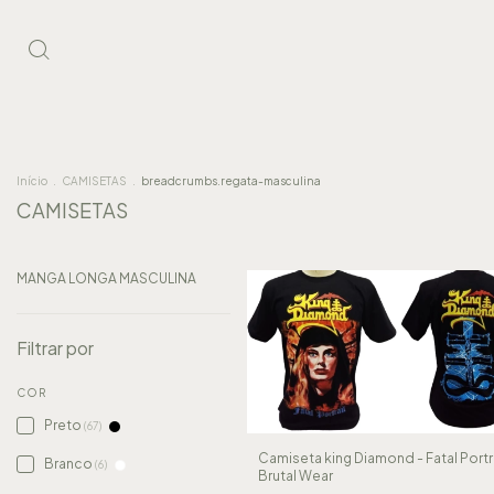
Início
.
CAMISETAS
.
breadcrumbs.regata-masculina
CAMISETAS
MANGA LONGA MASCULINA
Filtrar por
COR
Preto
(67)
Camiseta king Diamond - Fatal Portra
Branco
(6)
Brutal Wear