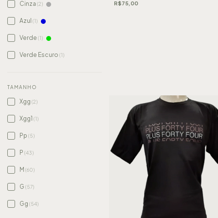
R$75,00
Cinza
(2)
Azul
(1)
Verde
(1)
Verde Escuro
(1)
TAMANHO
Xgg
(2)
Xgg1
(1)
Pp
(5)
P
(43)
M
(60)
G
(57)
Gg
(54)