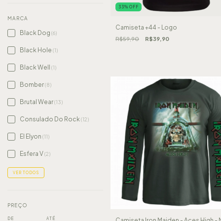
33
%
OFF
MARCA
Camiseta +44 - Logo
Black Dog
(6)
R$59,90
R$39,90
Black Hole
(1)
Black Well
(1)
Bomber
(8)
Brutal Wear
(13)
Consulado Do Rock
(12)
El Elyon
(11)
Esfera V
(2)
VER TODOS
PREÇO
DE
ATÉ
Camiseta Iron Maiden - Aces High -