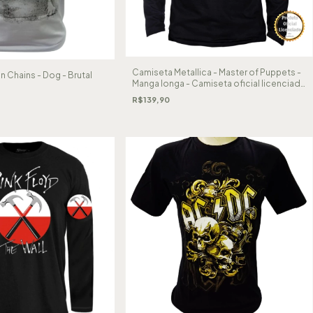
Camiseta Metallica - Master of Puppets -
n Chains - Dog - Brutal
Manga longa - Camiseta oficial licenciada
- Stamp Rockwear
R$139,90