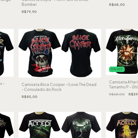
Bomber
R$68,00
R$79,90
12
%
OFF
Camiseta After 
r -
Camiseta Alice Cooper - I Love The Dead
Tamanho P - Últ
- Consulado do Rock
Brutal Wear
R$68,00
R$59
R$85,00