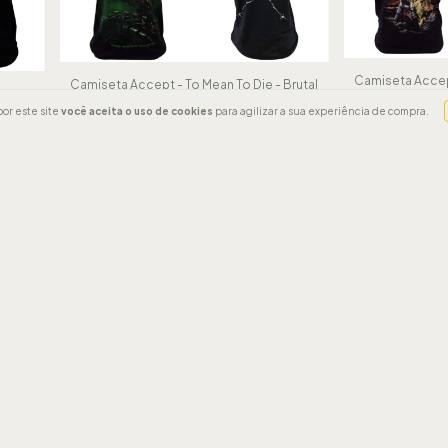
Camiseta Accep
Camiseta Accept - To Mean To Die - Brutal
er -
Oficina Rock
Wear
ível
or este site
você aceita o uso de cookies
para agilizar a sua experiência de compra.
R$78,00
R$75,00