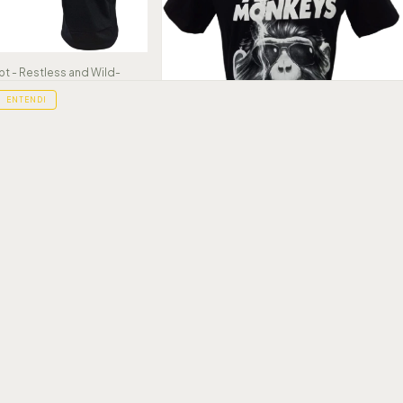
t - Restless and Wild-
ENTENDI
Camiseta Arctic Monkeys - Monkey - HCD
R$69,90