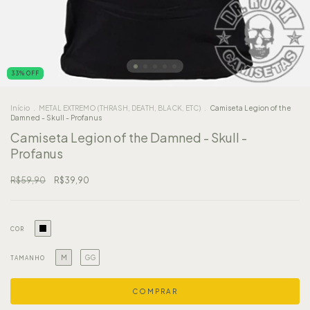
33
%
OFF
Início
.
METAL EXTREMO (THRASH, DEATH, BLACK, ETC)
.
Camiseta Legion of the
Damned - Skull - Profanus
Camiseta Legion of the Damned - Skull -
Profanus
R$59,90
R$39,90
COR
M
GG
TAMANHO