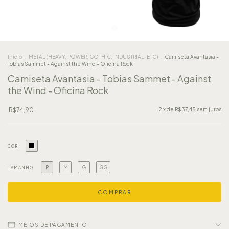
Início
.
METAL (HEAVY, POWER, GOTHIC, INDUSTRIAL, ETC)
.
Camiseta Avantasia -
Tobias Sammet - Against the Wind - Oficina Rock
Camiseta Avantasia - Tobias Sammet - Against
the Wind - Oficina Rock
R$74,90
2
x de
R$37,45
sem juros
COR
P
M
G
GG
TAMANHO
MEIOS DE PAGAMENTO